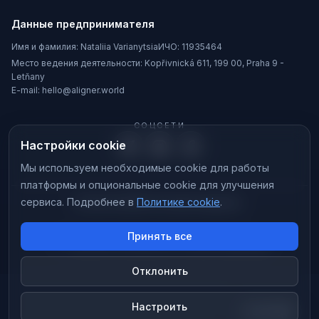
Данные предпринимателя
Имя и фамилия:
Nataliia Varianytsia
ИЧО:
11935464
Место ведения деятельности:
Kopřivnická 611, 199 00, Praha 9 -
Letňany
E-mail:
hello@aligner.world
СОЦСЕТИ
Настройки cookie
Мы используем необходимые cookie для работы
платформы и опциональные cookie для улучшения
сервиса.
Подробнее в
Политике cookie
.
© 2026 ALIGNER.
Все права защищены.
Принять все
IVAN MEDVEDEV • WEB • PRAGUE •
Дизайн и разработка: Иван Медведев
IM
Отклонить
Настроить
ТЕМА